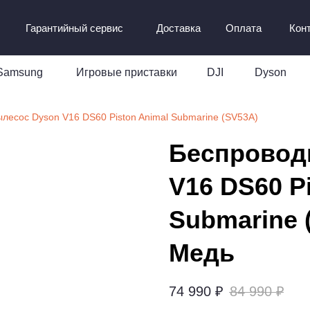
Гарантийный сервис
Доставка
Оплата
Кон
Samsung
Игровые приставки
DJI
Dyson
лесос Dyson V16 DS60 Piston Animal Submarine (SV53A)
Беспровод
V16 DS60 P
Submarine 
Медь
74 990
₽
84 990
₽